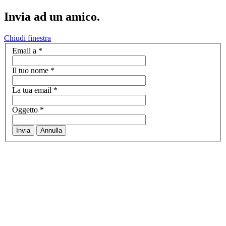
Invia ad un amico.
Chiudi finestra
Email a
*
Il tuo nome
*
La tua email
*
Oggetto
*
Invia
Annulla