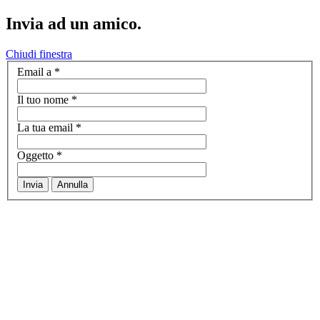
Invia ad un amico.
Chiudi finestra
Email a
*
Il tuo nome
*
La tua email
*
Oggetto
*
Invia
Annulla