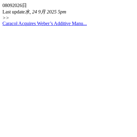
08
09
2026
日
Last update
水, 24 9月 2025 5pm
>>
Caracol Acquires Weber’s Additive Manu...