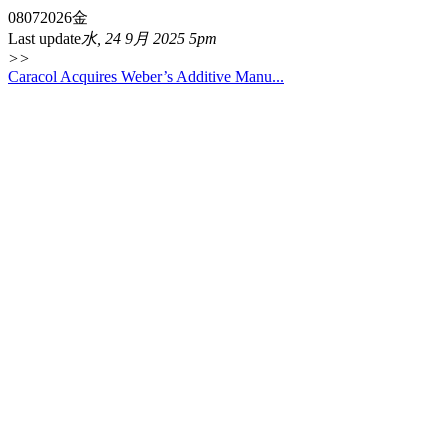
08
07
2026
金
Last update
水, 24 9月 2025 5pm
>>
Caracol Acquires Weber’s Additive Manu...