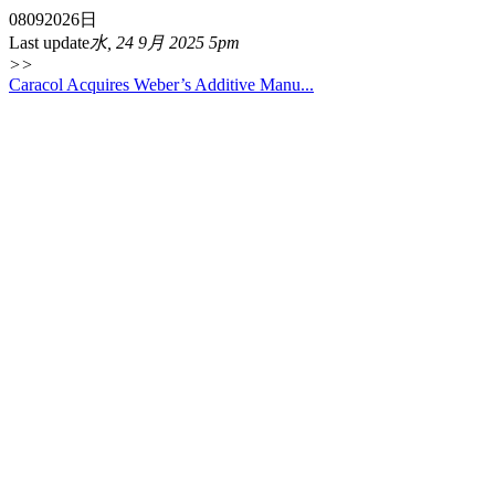
08
09
2026
日
Last update
水, 24 9月 2025 5pm
>>
Caracol Acquires Weber’s Additive Manu...