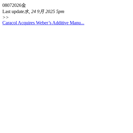
08
07
2026
金
Last update
水, 24 9月 2025 5pm
>>
Caracol Acquires Weber’s Additive Manu...